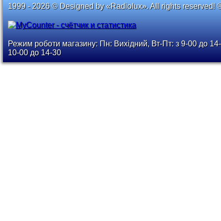
1999 - 2026 © Designed by «Radiolux». All rights reserved! 
Режим роботи магазину: Пн: Вихідний, Вт-Пт: з 9-00 до 14-
10-00 до 14-30