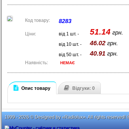
Код товару:
8283
51.14
грн.
Ціни:
від 1 шт. -
46.02
грн.
від 10 шт. -
40.91
грн.
від 50 шт. -
Наявність:
НЕМАЄ
Опис товару
Відгуки: 0
1999 - 2026 © Designed by «Radiolux». All rights reserved! 