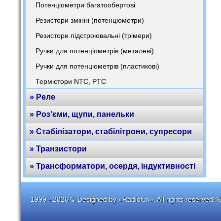
Потенціометри багатообертові
Резистори змінні (потенціометри)
Резистори підстроювальні (трімери)
Ручки для потенціометрів (металеві)
Ручки для потенціометрів (пластикові)
Термістори NTC, PTC
» Реле
» Роз'єми, щупи, панельки
» Стабілізатори, стабілітрони, супресори
» Транзистори
» Трансформатори, осердя, індуктивності
1999 - 2026 © Designed by «Radiolux». All rights reserved! 