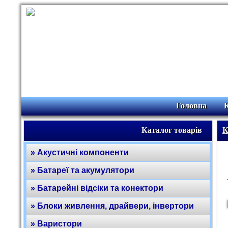
Головна
Каталог товарів
К
» Акустичні компоненти
» Батареї та акумулятори
» Батарейні відсіки та конектори
» Блоки живлення, драйвери, інвертори
» Варистори