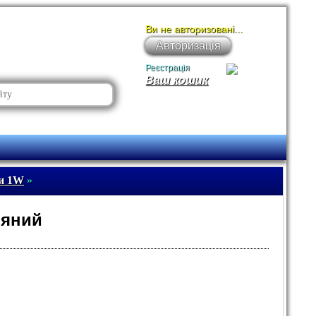
Ви не авторизовані...
Авторизація
Реєстрація
Ваш кошик
ри 1W
»
няний