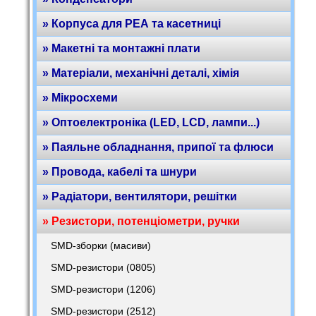
» Корпуса для РЕА та касетниці
» Макетні та монтажні плати
» Матеріали, механічні деталі, хімія
» Мікросхеми
» Оптоелектроніка (LED, LCD, лампи...)
» Паяльне обладнання, припої та флюси
» Провода, кабелі та шнури
» Радіатори, вентилятори, решітки
» Резистори, потенціометри, ручки
SMD-зборки (масиви)
SMD-резистори (0805)
SMD-резистори (1206)
SMD-резистори (2512)