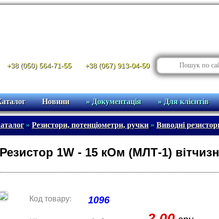
+38 (050) 564-71-55
+38 (067) 913-04-50
Каталог
Новини
» Документація
» Для клієнтів
аталог
»
Резистори, потенціометри, ручки
»
Виводні резисто
Резистор 1W - 15 кОм (МЛТ-1) вітчиз
Код товару:
1096
2.00