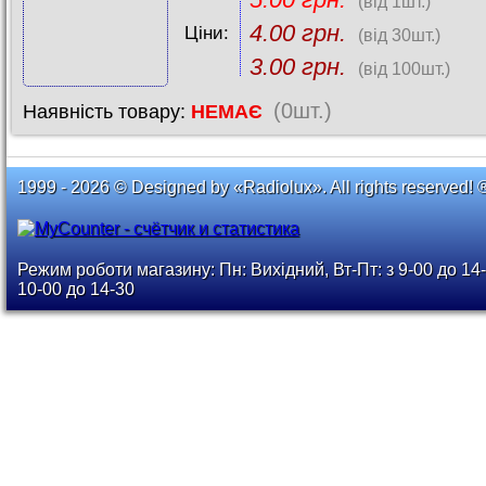
(від 1шт.)
4.00 грн.
Ціни:
(від 30шт.)
3.00 грн.
(від 100шт.)
(0шт.)
Наявність товару:
НЕМАЄ
1999 - 2026 © Designed by «Radiolux». All rights reserved! 
Режим роботи магазину: Пн: Вихідний, Вт-Пт: з 9-00 до 14-
10-00 до 14-30