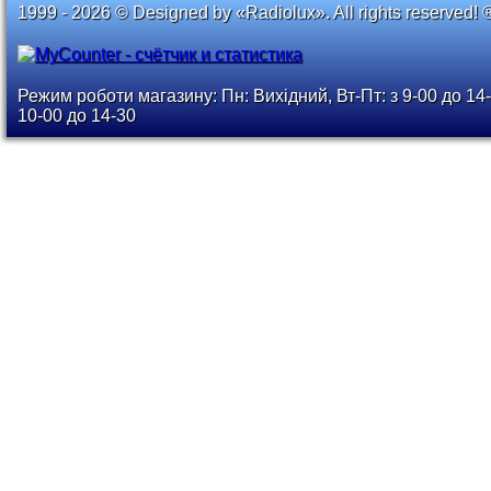
1999 - 2026 © Designed by «Radiolux». All rights reserved! 
Режим роботи магазину: Пн: Вихідний, Вт-Пт: з 9-00 до 14-
10-00 до 14-30