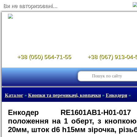
Ви не авторизовані...
+38 (050) 564-71-55
+38 (067) 913-04-
Каталог
»
Кнопки та перемикачі, ковпачки
»
Енкодери
»
Енкодер RE1601AB1-H01-01
положення на 1 оберт, з кнопкою,
20мм, шток d6 h15мм зірочка, різь