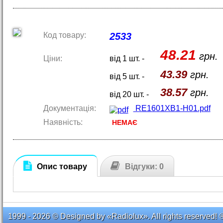
Код товару:
2533
48.21
грн.
Ціни:
від 1 шт. -
43.39
грн.
від 5 шт. -
38.57
грн.
від 20 шт. -
Документація:
RE1601XB1-H01.pdf
Наявність:
НЕМАЄ
Опис товару
Відгуки: 0
1999 - 2026 © Designed by «Radiolux». All rights reserved! 