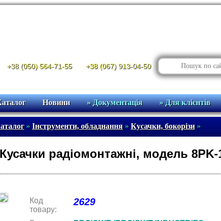
+38 (050) 564-71-55
+38 (067) 913-04-50
Каталог
Новини
» Документація
» Для клієнтів
аталог
»
Інструменти, обладнання
»
Кусачки, бокорізи
»
Кусачки радіомонтажні, модель 8PK-10
Код
2629
товару: