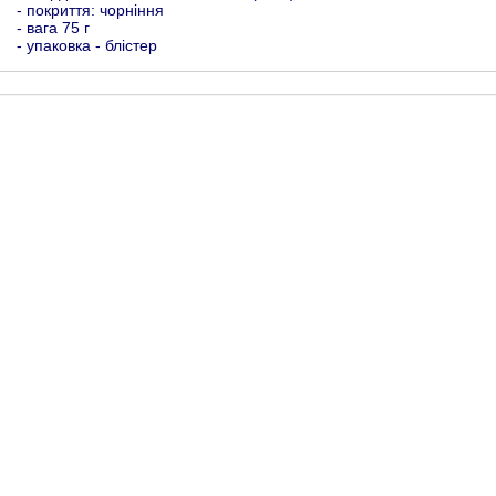
- покриття: чорніння
- вага 75 г
- упаковка - блістер