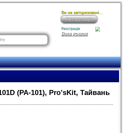
Ви не авторизовані...
Авторизація
Реєстрація
Ваш кошик
1D (PA-101), Pro'sKit, Тайвань