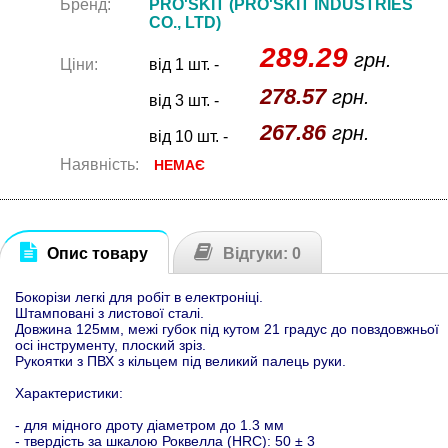
Бренд:
PRO'SKIT (PRO'SKIT INDUSTRIES
CO., LTD)
289.29
грн.
Ціни:
від 1 шт. -
278.57
грн.
від 3 шт. -
267.86
грн.
від 10 шт. -
Наявність:
НЕМАЄ
Опис товару
Відгуки: 0
Бокорізи легкі для робіт в електроніці.
Штамповані з листової сталі.
Довжина 125мм, межі губок під кутом 21 градус до повздовжньої
осі інструменту, плоский зріз.
Рукоятки з ПВХ з кільцем під великий палець руки.
Характеристики:
- для мідного дроту діаметром до 1.3 мм
- твердість за шкалою Роквелла (HRC): 50 ± 3