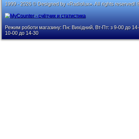
1999 - 2026 © Designed by «Radiolux». All rights reserved! 
Режим роботи магазину: Пн: Вихідний, Вт-Пт: з 9-00 до 14-
10-00 до 14-30