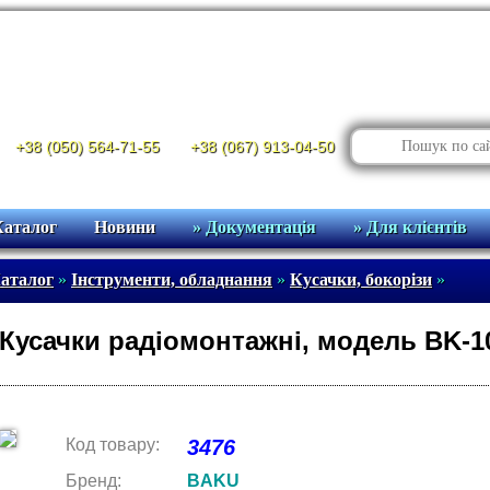
+38 (050) 564-71-55
+38 (067) 913-04-50
Каталог
Новини
» Документація
» Для клієнтів
аталог
»
Інструменти, обладнання
»
Кусачки, бокорізи
»
Кусачки радіомонтажні, модель BK-1
Код товару:
3476
Бренд:
BAKU