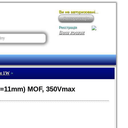
Ви не авторизовані...
Авторизація
Реєстрація
Ваш кошик
ри 1W
»
L=11mm) MOF, 350Vmax