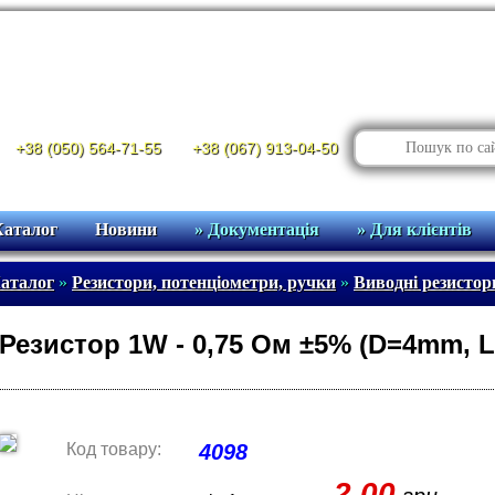
+38 (050) 564-71-55
+38 (067) 913-04-50
Каталог
Новини
» Документація
» Для клієнтів
аталог
»
Резистори, потенціометри, ручки
»
Виводні резисто
Резистор 1W - 0,75 Ом ±5% (D=4mm, 
Код товару:
4098
2.00