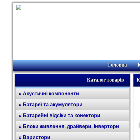
Головна
Каталог товарів
К
» Акустичні компоненти
» Батареї та акумулятори
» Батарейні відсіки та конектори
» Блоки живлення, драйвери, інвертори
» Варистори