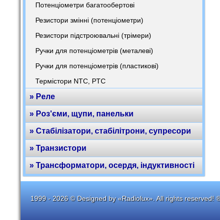
Потенціометри багатообертові
Резистори змінні (потенціометри)
Резистори підстроювальні (трімери)
Ручки для потенціометрів (металеві)
Ручки для потенціометрів (пластикові)
Термістори NTC, PTC
» Реле
» Роз'єми, щупи, панельки
» Стабілізатори, стабілітрони, супресори
» Транзистори
» Трансформатори, осердя, індуктивності
1999 - 2026 © Designed by «Radiolux». All rights reserved! 