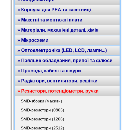
» Корпуса для РЕА та касетниці
» Макетні та монтажні плати
» Матеріали, механічні деталі, хімія
» Мікросхеми
» Оптоелектроніка (LED, LCD, лампи...)
» Паяльне обладнання, припої та флюси
» Провода, кабелі та шнури
» Радіатори, вентилятори, решітки
» Резистори, потенціометри, ручки
SMD-зборки (масиви)
SMD-резистори (0805)
SMD-резистори (1206)
SMD-резистори (2512)