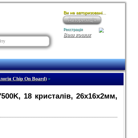
Ви не авторизовані...
Авторизація
Реєстрація
Ваш кошик
логія Chip On Board)
»
500K, 18 кристалів, 26х16х2мм,