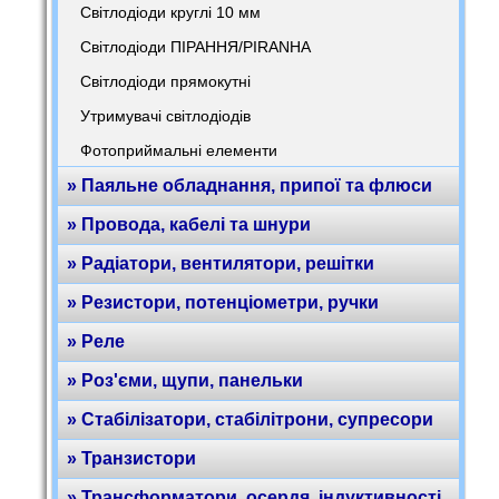
Світлодіоди круглі 10 мм
Світлодіоди ПІРАННЯ/PIRANHA
Світлодіоди прямокутні
Утримувачі світлодіодів
Фотоприймальні елементи
» Паяльне обладнання, припої та флюси
» Провода, кабелі та шнури
» Радіатори, вентилятори, решітки
» Резистори, потенціометри, ручки
» Реле
» Роз'єми, щупи, панельки
» Стабілізатори, стабілітрони, супресори
» Транзистори
» Трансформатори, осердя, індуктивності