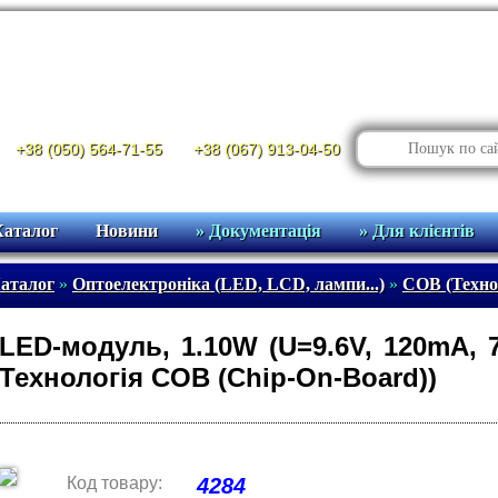
+38 (050) 564-71-55
+38 (067) 913-04-50
Каталог
Новини
» Документація
» Для клієнтів
аталог
»
Оптоелектроніка (LED, LCD, лампи...)
»
COB (Техно
LED-модуль, 1.10W (U=9.6V, 120mA, 7
Технологія COB (Chip-On-Board))
Код товару:
4284