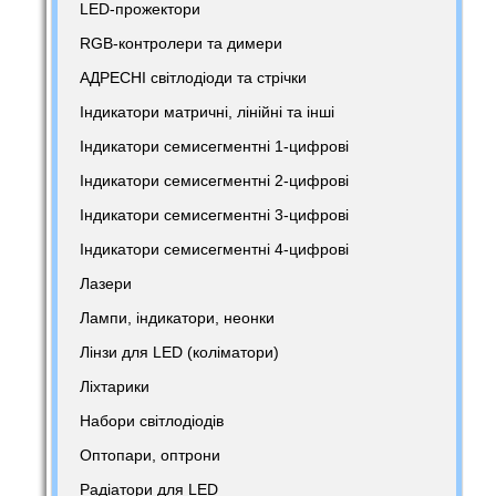
LED-прожектори
RGB-контролери та димери
АДРЕСНІ світлодіоди та стрічки
Індикатори матричні, лінійні та інші
Індикатори семисегментні 1-цифрові
Індикатори семисегментні 2-цифрові
Індикатори семисегментні 3-цифрові
Індикатори семисегментні 4-цифрові
Лазери
Лампи, індикатори, неонки
Лінзи для LED (коліматори)
Ліхтарики
Набори світлодіодів
Оптопари, оптрони
Радіатори для LED