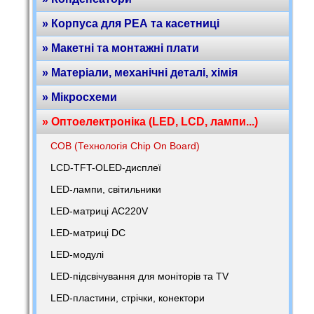
» Корпуса для РЕА та касетниці
» Макетні та монтажні плати
» Матеріали, механічні деталі, хімія
» Мікросхеми
» Оптоелектроніка (LED, LCD, лампи...)
COB (Технологія Chip On Board)
LCD-TFT-OLED-дисплеї
LED-лампи, світильники
LED-матриці AC220V
LED-матриці DC
LED-модулі
LED-підсвічування для моніторів та TV
LED-пластини, стрічки, конектори