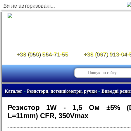
Ви не авторизовані...
+38 (050) 564-71-55
+38 (067) 913-04-
Каталог
»
Резистори, потенціометри, ручки
»
Виводні рези
Резистор 1W - 1,5 Ом ±5% (
L=11mm) CFR, 350Vmax