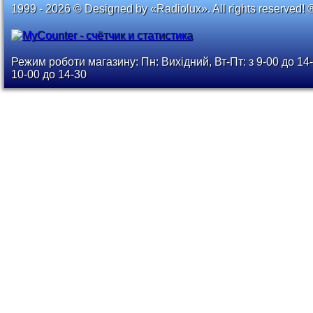
1999 - 2026 © Designed by «Radiolux». All rights reserved! 
Режим роботи магазину: Пн: Вихідний, Вт-Пт: з 9-00 до 14-
10-00 до 14-30