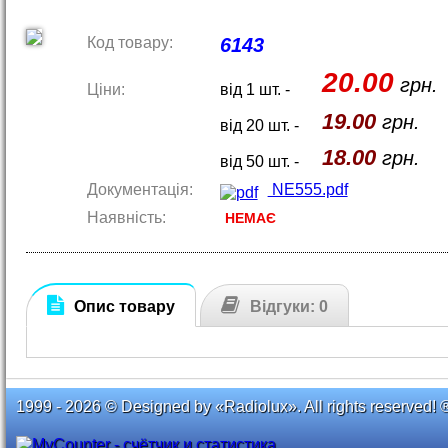
Код товару:
6143
20.00
грн.
Ціни:
від 1 шт. -
19.00
грн.
від 20 шт. -
18.00
грн.
від 50 шт. -
Документація:
NE555.pdf
Наявність:
НЕМАЄ
Опис товару
Відгуки: 0
1999 - 2026 © Designed by «Radiolux». All rights reserved! 