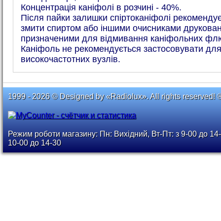
Концентрація каніфолі в розчині - 40%.
Після пайки залишки спіртоканіфолі рекоменду
змити спиртом або іншими очисниками друкован
призначеними для відмивання каніфольних флю
Каніфоль не рекомендується застосовувати для
високочастотних вузлів.
1999 - 2026 © Designed by «Radiolux». All rights reserved! 
Режим роботи магазину: Пн: Вихідний, Вт-Пт: з 9-00 до 14-
10-00 до 14-30