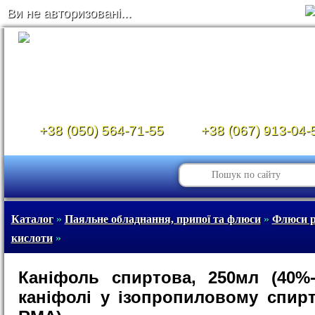
Ви не авторизовані...
+38 (050) 564-71-55
+38 (067) 913-04-
Каталог
»
Паяльне обладнання, припої та флюси
»
Флюси рі
кислоти
»
Каніфоль спиртова, 250мл (40%
каніфолі у ізопропиловому спирт