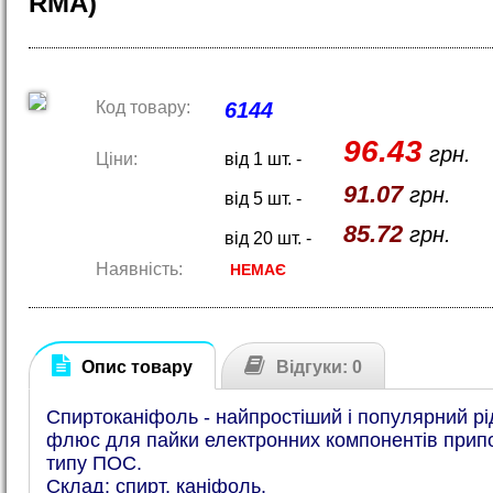
RMA)
Код товару:
6144
96.43
грн.
Ціни:
від 1 шт. -
91.07
грн.
від 5 шт. -
85.72
грн.
від 20 шт. -
Наявність:
НЕМАЄ
Опис товару
Відгуки: 0
Спиртоканіфоль - найпростіший і популярний рі
флюс для пайки електронних компонентів прип
типу ПОС.
Склад: спирт, каніфоль.