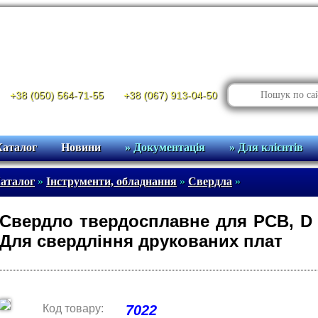
+38 (050) 564-71-55
+38 (067) 913-04-50
Каталог
Новини
» Документація
» Для клієнтів
аталог
»
Інструменти, обладнання
»
Свердла
»
Свердло твердосплавне для PCB, D =
Для свердління друкованих плат
Код товару:
7022