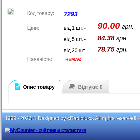
Код товару:
7293
90.00
грн.
Ціни:
від 1 шт. -
84.38
грн.
від 5 шт. -
78.75
грн.
від 20 шт. -
Наявність:
НЕМАЄ
Опис товару
Відгуки: 0
1999 - 2026 © Designed by «Radiolux». All rights reserved! 