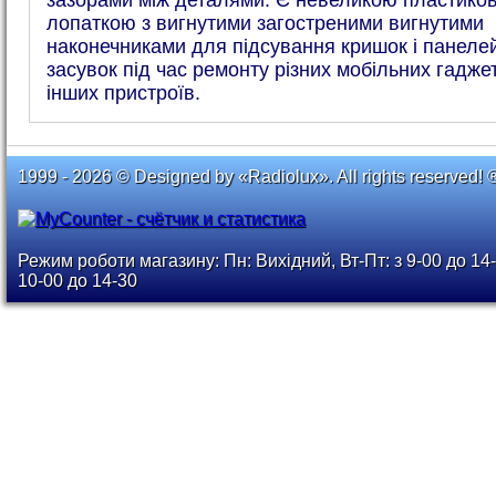
зазорами між деталями. Є невеликою пластико
лопаткою з вигнутими загостреними вигнутими
наконечниками для підсування кришок і панелей
засувок під час ремонту різних мобільних гаджет
інших пристроїв.
1999 - 2026 © Designed by «Radiolux». All rights reserved! 
Режим роботи магазину: Пн: Вихідний, Вт-Пт: з 9-00 до 14-
10-00 до 14-30