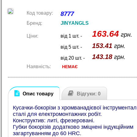
Код товару:
8777
Бренд:
JINYANGLS
163.64
грн.
Ціни:
від 1 шт. -
153.41
грн.
від 5 шт. -
143.18
грн.
від 20 шт. -
Наявність:
НЕМАЄ
Опис товару
Відгуки: 0
Кусачки-бокорізи з хромванадієвої інструментал
сталі для електромонтажних робіт.
Конструктив: литі, фрезеровані.
Губки бокорізів додатково зміцнені індукційним
загартуванням до 60 HRC.