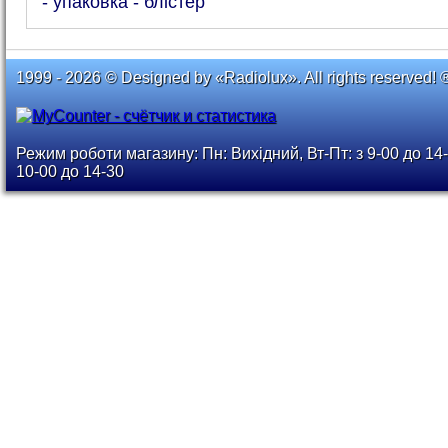
- упаковка - блістер
1999 - 2026 © Designed by «Radiolux». All rights reserved! 
Режим роботи магазину: Пн: Вихідний, Вт-Пт: з 9-00 до 14-
10-00 до 14-30