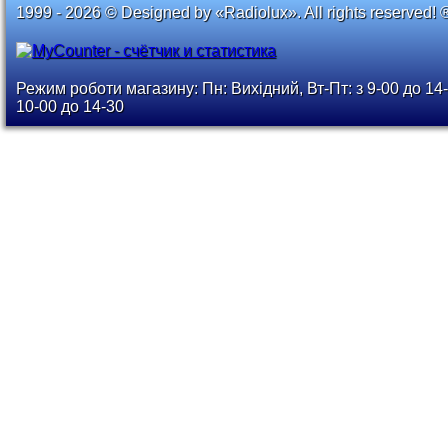
1999 - 2026 © Designed by «Radiolux». All rights reserved! 
Режим роботи магазину: Пн: Вихідний, Вт-Пт: з 9-00 до 14-
10-00 до 14-30