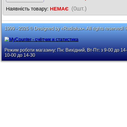
(0шт.)
Наявність товару:
НЕМАЄ
1999 - 2026 © Designed by «Radiolux». All rights reserved! 
Режим роботи магазину: Пн: Вихідний, Вт-Пт: з 9-00 до 14-
10-00 до 14-30