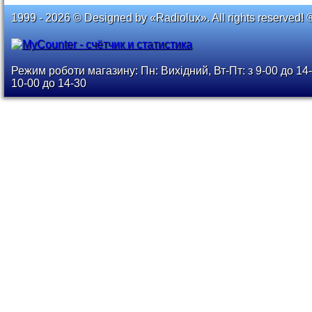
1999 - 2026 © Designed by «Radiolux». All rights reserved! 
Режим роботи магазину: Пн: Вихідний, Вт-Пт: з 9-00 до 14-
10-00 до 14-30