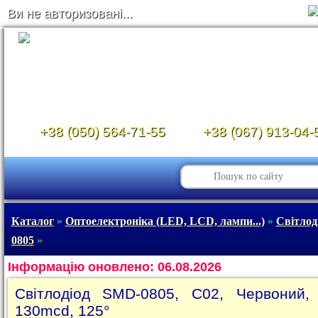
Ви не авторизовані...
+38 (050) 564-71-55
+38 (067) 913-04-
Каталог
»
Оптоелектроніка (LED, LCD, лампи...)
»
Світлод
0805
»
Інформацію оновлено: 06.08.2026
Світлодіод SMD-0805, C02, Червоний,
130mcd, 125°