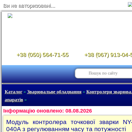
Ви не авторизовані...
+38 (050) 564-71-55
+38 (067) 913-04-
Каталог
»
Зварювальне обладнання
»
Контролери зварюва
апаратів
»
Інформацію оновлено: 08.08.2026
Модуль контролера точкової зварки NY
040A з регулюванням часу та потужності