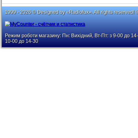
1999 - 2026 © Designed by «Radiolux». All rights reserved! 
Режим роботи магазину: Пн: Вихідний, Вт-Пт: з 9-00 до 14-
10-00 до 14-30