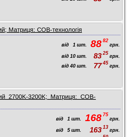
ий; Матриця: COB-технологія
82
88
від
1
шт.
грн.
25
83
від
10
шт.
грн.
45
77
від
40
шт.
грн.
ий 2700K-3200K; Матриця: COB-
75
168
від
1
шт.
грн.
13
163
від
5
шт.
грн.
50