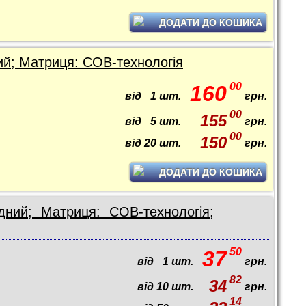
ДОДАТИ ДО КОШИКА
ий; Матриця: COB-технологія
00
160
від
1
шт.
грн.
00
155
від
5
шт.
грн.
00
150
від
20
шт.
грн.
ДОДАТИ ДО КОШИКА
ний; Матриця: COB-технологія;
50
37
від
1
шт.
грн.
82
34
від
10
шт.
грн.
14