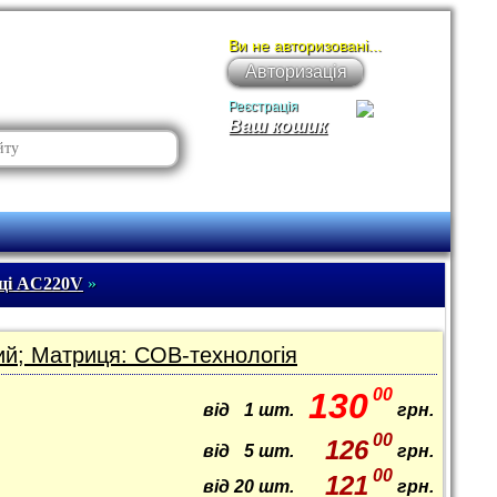
Ви не авторизовані...
Авторизація
Реєстрація
Ваш кошик
ці AC220V
»
ий; Матриця: COB-технологія
00
130
від
1
шт.
грн.
00
126
від
5
шт.
грн.
00
121
від
20
шт.
грн.