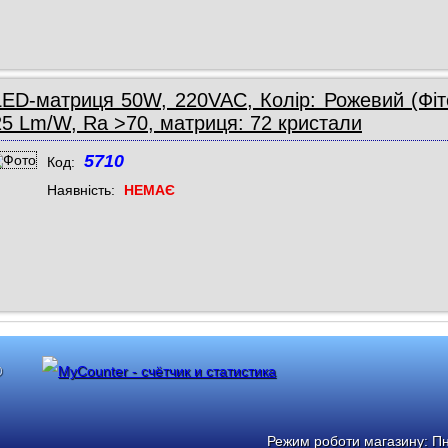
LED-матриця 50W, 220VAC, Колір: Рожевий (Фі
25 Lm/W, Ra >70, матриця: 72 кристали
5710
Код:
Наявність:
НЕМАЄ
®
Режим роботи магазину: Пн: