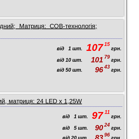
дний; Матриця: COB-технологія;
15
107
від
1
шт.
грн.
79
101
від
10
шт.
грн.
43
96
від
50
шт.
грн.
й, матриця: 24 LED x 1,25W
11
97
від
1
шт.
грн.
24
90
від
5
шт.
грн.
96
83
від
20
шт.
грн.