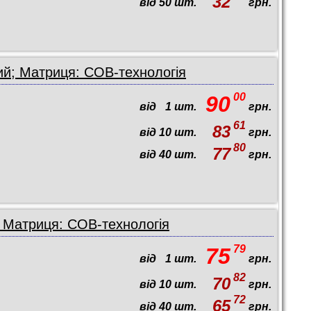
32
від
50
шт.
грн.
ий; Матриця: COB-технологія
00
90
від
1
шт.
грн.
61
83
від
10
шт.
грн.
80
77
від
40
шт.
грн.
; Матриця: COB-технологія
79
75
від
1
шт.
грн.
82
70
від
10
шт.
грн.
72
65
від
40
шт.
грн.