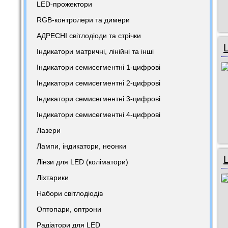
LED-прожектори
RGB-контролери та димери
АДРЕСНІ світлодіоди та стрічки
Індикатори матричні, лінійні та інші
Індикатори семисегментні 1-цифрові
Індикатори семисегментні 2-цифрові
Індикатори семисегментні 3-цифрові
Індикатори семисегментні 4-цифрові
Лазери
Лампи, індикатори, неонки
Лінзи для LED (коліматори)
Ліхтарики
Набори світлодіодів
Оптопари, оптрони
Радіатори для LED