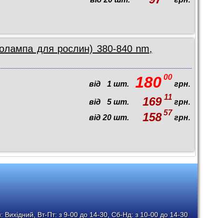
толампа для рослин) 380-840 nm,
00
180
від
1
шт.
грн.
11
169
від
5
шт.
грн.
57
158
від
20
шт.
грн.
 Вихідний, Вт-Пт: з 9-00 до 14-30, Сб-Нд: з 10-00 до 14-30