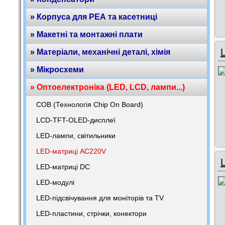
» Корпуса для РЕА та касетниці
» Макетні та монтажні плати
» Матеріали, механічні деталі, хімія
» Мікросхеми
» Оптоелектроніка (LED, LCD, лампи...)
COB (Технологія Chip On Board)
LCD-TFT-OLED-дисплеї
LED-лампи, світильники
LED-матриці AC220V
LED-матриці DC
LED-модулі
LED-підсвічування для моніторів та TV
LED-пластини, стрічки, конектори