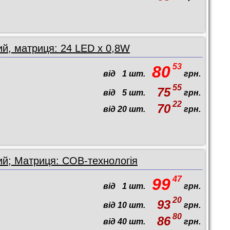
й, матриця: 24 LED x 0,8W
53
80
від
1
шт.
грн.
55
75
від
5
шт.
грн.
22
70
від
20
шт.
грн.
ий; Матриця: COB-технологія
47
99
від
1
шт.
грн.
20
93
від
10
шт.
грн.
80
86
від
40
шт.
грн.