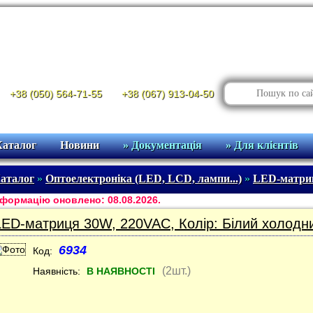
+38 (050) 564-71-55
+38 (067) 913-04-50
Каталог
Новини
» Документація
» Для клієнтів
аталог
»
Оптоелектроніка (LED, LCD, лампи...)
»
LED-матри
формацію оновлено: 08.08.2026.
LED-матриця 30W, 220VAC, Колір: Білий холодн
6934
Код:
(2шт.)
Наявність:
В НАЯВНОСТІ