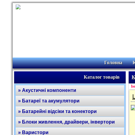
Головна
Каталог товарів
К
Ін
» Акустичні компоненти
» Батареї та акумулятори
» Батарейні відсіки та конектори
» Блоки живлення, драйвери, інвертори
» Варистори