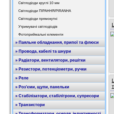
Світлодіоди круглі 10 мм
Світлодіоди ПІРАННЯ/PIRANHA
Світлодіоди прямокутні
Утримувачі світлодіодів
Фотоприймальні елементи
» Паяльне обладнання, припої та флюси
» Провода, кабелі та шнури
» Радіатори, вентилятори, решітки
» Резистори, потенціометри, ручки
» Реле
» Роз'єми, щупи, панельки
» Стабілізатори, стабілітрони, супресори
» Транзистори
» Трансформатори, осердя, індуктивності