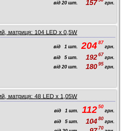
157
від
20
шт.
грн.
й, матриця: 104 LED x 0,5W
87
204
від
1
шт.
грн.
67
192
від
5
шт.
грн.
95
180
від
20
шт.
грн.
й, матриця: 48 LED x 1,05W
50
112
від
1
шт.
грн.
80
104
від
5
шт.
грн.
70
97
від
20
шт.
грн.