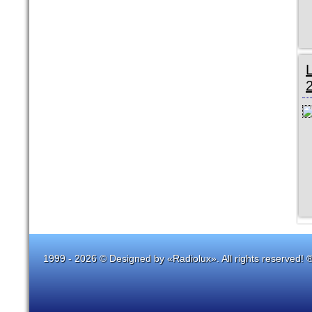
1999 - 2026 © Designed by «Radiolux». All rights reserved! 