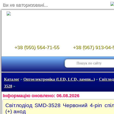
Ви не авторизовані...
+38 (050) 564-71-55
+38 (067) 913-04-
Каталог
»
Оптоелектроніка (LED, LCD, лампи...)
»
Світлод
3528
»
Інформацію оновлено: 06.08.2026
Світлодіод SMD-3528 Червоний 4-pin спі
(+) анод