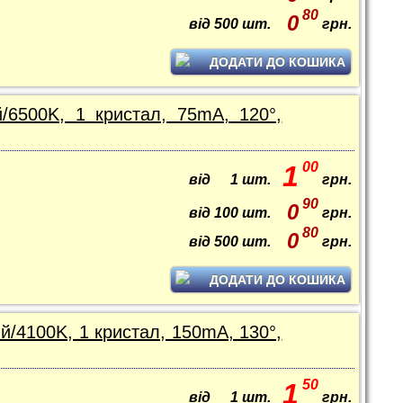
80
0
від
500
шт.
грн.
ДОДАТИ ДО КОШИКА
/6500K, 1 кристал, 75mA, 120°,
00
1
від
1
шт.
грн.
90
0
від
100
шт.
грн.
80
0
від
500
шт.
грн.
ДОДАТИ ДО КОШИКА
й/4100K, 1 кристал, 150mA, 130°,
50
1
від
1
шт.
грн.