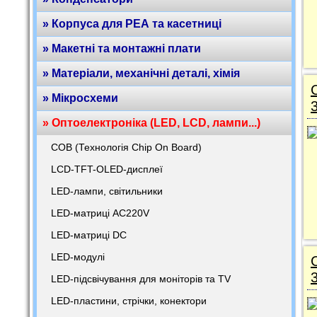
» Корпуса для РЕА та касетниці
» Макетні та монтажні плати
» Матеріали, механічні деталі, хімія
» Мікросхеми
» Оптоелектроніка (LED, LCD, лампи...)
COB (Технологія Chip On Board)
LCD-TFT-OLED-дисплеї
LED-лампи, світильники
LED-матриці AC220V
LED-матриці DC
LED-модулі
LED-підсвічування для моніторів та TV
LED-пластини, стрічки, конектори