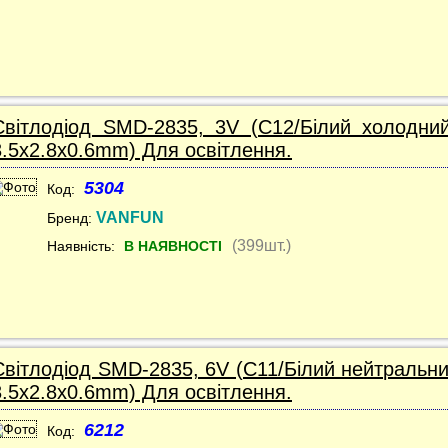
Світлодіод SMD-2835, 3V (C12/Білий холодний
3.5x2.8x0.6mm) Для освітлення.
5304
Код:
VANFUN
Бренд:
(399шт.)
Наявність:
В НАЯВНОСТІ
Світлодіод SMD-2835, 6V (C11/Білий нейтральни
3.5x2.8x0.6mm) Для освітлення.
6212
Код: