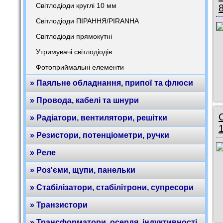
Світлодіоди круглі 10 мм
Світлодіоди ПІРАННЯ/PIRANHA
Світлодіоди прямокутні
Утримувачі світлодіодів
Фотоприймальні елементи
» Паяльне обладнання, припої та флюси
» Провода, кабелі та шнури
» Радіатори, вентилятори, решітки
» Резистори, потенціометри, ручки
» Реле
» Роз'єми, щупи, панельки
» Стабілізатори, стабілітрони, супресори
» Транзистори
» Трансформатори, осердя, індуктивності