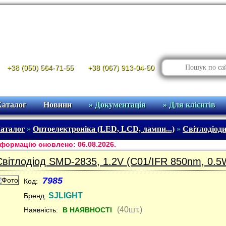
+38 (050) 564-71-55
+38 (067) 913-04-50
Каталог
Новини
» Документація
» Для клієнтів
аталог
»
Оптоелектроніка (LED, LCD, лампи...)
»
Світлодіод
формацію оновлено: 06.08.2026.
Світлодіод SMD-2835, 1.2V (C01/IFR 850nm, 0.5
7985
Код:
SJLIGHT
Бренд:
(40шт.)
Наявність:
В НАЯВНОСТІ