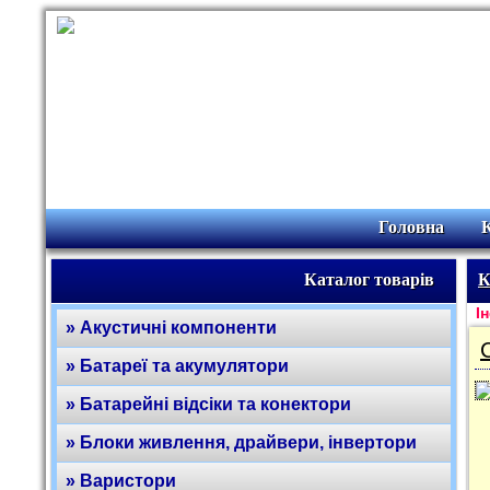
Головна
Каталог товарів
К
Ін
» Акустичні компоненти
» Батареї та акумулятори
» Батарейні відсіки та конектори
» Блоки живлення, драйвери, інвертори
» Варистори