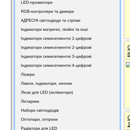
LED-прожектори
RGB-контролери та димери
АДРЕСНІ світлодіоди та стрічки
Індикатори матричні, лінійні та інші
Індикатори семисегментні 1-цифрові
Індикатори семисегментні 2-цифрові
Індикатори семисегментні 3-цифрові
Індикатори семисегментні 4-цифрові
Лазери
Лампи, індикатори, неонки
Лінзи для LED (коліматори)
Ліхтарики
Набори світлодіодів
Оптопари, оптрони
Радіатори для LED