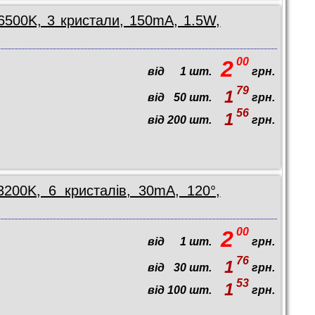
6500K, 3 кристали, 150mA, 1.5W,
00
2
від
1
шт.
грн.
79
1
від
50
шт.
грн.
56
1
від
200
шт.
грн.
3200K, 6 кристалів, 30mA, 120°,
00
2
від
1
шт.
грн.
76
1
від
30
шт.
грн.
53
1
від
100
шт.
грн.