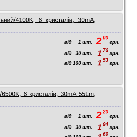
ьний/4100K, 6 кристалів, 30mA,
00
2
від
1
шт.
грн.
76
1
від
30
шт.
грн.
53
1
від
100
шт.
грн.
/6500K, 6 кристалів, 30mA 55Lm,
20
2
від
1
шт.
грн.
94
1
від
30
шт.
грн.
69
1