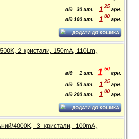
25
1
від
30
шт.
грн.
00
1
від
100
шт.
грн.
ДОДАТИ ДО КОШИКА
500K, 2 кристали, 150mA, 110Lm,
50
1
від
1
шт.
грн.
25
1
від
50
шт.
грн.
00
1
від
200
шт.
грн.
ДОДАТИ ДО КОШИКА
ьний/4000K, 3 кристали, 100mA,