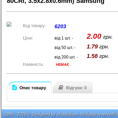
80CRI, 3.5x2.8x0.6mm) Samsung
Код товару:
6203
2.00
грн.
Ціни:
від 1 шт. -
1.79
грн.
від 50 шт. -
1.56
грн.
від 200 шт. -
Наявність:
НЕМАЄ
Опис товару
Відгуки: 0
1999 - 2026 © Designed by «Radiolux». All rights reserved! 