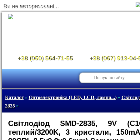
Ви не авторизовані...
+38 (050) 564-71-55
+38 (067) 913-04-
Каталог
»
Оптоелектроніка (LED, LCD, лампи...)
»
Світлод
2835
»
Світлодіод SMD-2835, 9V (C10
теплий/3200K, 3 кристали, 150mA