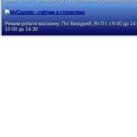
1999 - 2026 © Designed by «Radiolux». All rights reserved! 
Режим роботи магазину: Пн: Вихідний, Вт-Пт: з 9-00 до 14-
10-00 до 14-30