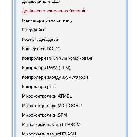
Драйвери для LED
Драйвери електронних баластів
Індикатори рівня сигналу
Інтерфейсні
Кодери, декодери
Конвертори DC-DC
Контролери PFC/PWM комбіновані
Контролери PWM (ШІМ)
Контролери заряду акумуляторів
Контролери різні
Мікроконтролери ATMEL
Мікроконтролери MICROCHIP
Мікроконтролери STM
Мікросхеми пам'яті EEPROM
Мікросхеми пам'яті FLASH