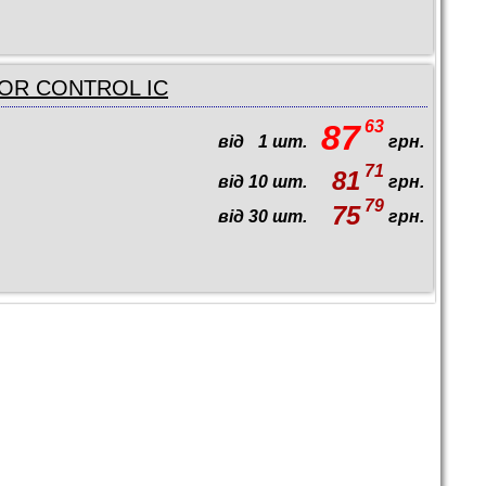
TOR CONTROL IC
63
87
від
1
шт.
грн.
71
81
від
10
шт.
грн.
79
75
від
30
шт.
грн.