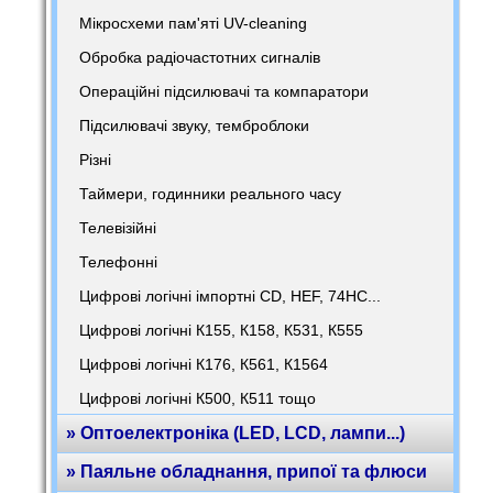
Мікросхеми пам'яті UV-cleaning
Обробка радіочастотних сигналів
Операційні підсилювачі та компаратори
Підсилювачі звуку, темброблоки
Різні
Таймери, годинники реального часу
Телевізійні
Телефонні
Цифрові логічні імпортні CD, HEF, 74HC...
Цифрові логічні К155, К158, К531, К555
Цифрові логічні К176, К561, К1564
Цифрові логічні К500, К511 тощо
» Оптоелектроніка (LED, LCD, лампи...)
» Паяльне обладнання, припої та флюси