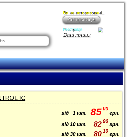
Ви не авторизовані...
Авторизація
Реєстрація
Ваш кошик
NTROL IC
00
85
від
1
шт.
грн.
90
82
від
10
шт.
грн.
10
80
від
30
шт.
грн.