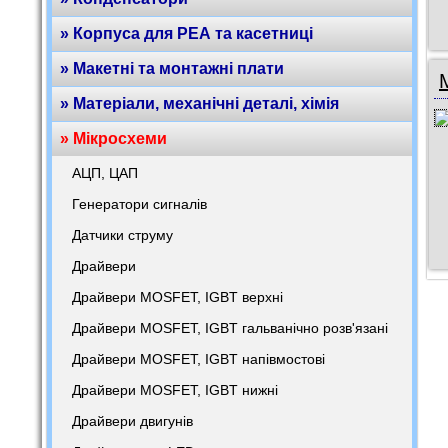
» Корпуса для РЕА та касетниці
» Макетні та монтажні плати
» Матеріали, механічні деталі, хімія
» Мікросхеми
АЦП, ЦАП
Генератори сигналів
Датчики струму
Драйвери
Драйвери MOSFET, IGBT верхні
Драйвери MOSFET, IGBT гальванічно розв'язані
Драйвери MOSFET, IGBT напівмостові
Драйвери MOSFET, IGBT нижні
Драйвери двигунів