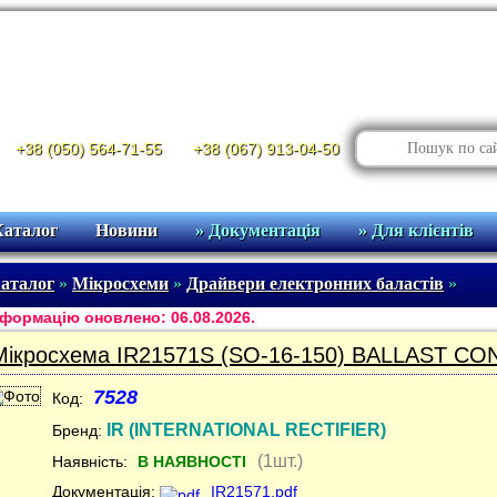
+38 (050) 564-71-55
+38 (067) 913-04-50
Каталог
Новини
» Документація
» Для клієнтів
аталог
»
Мікросхеми
»
Драйвери електронних баластів
»
формацію оновлено: 06.08.2026.
Мікросхема IR21571S (SO-16-150) BALLAST CO
7528
Код:
IR (INTERNATIONAL RECTIFIER)
Бренд:
(1шт.)
Наявність:
В НАЯВНОСТІ
Документація:
IR21571.pdf