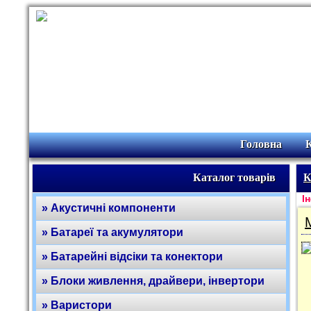
Головна
Каталог товарів
К
Ін
» Акустичні компоненти
» Батареї та акумулятори
» Батарейні відсіки та конектори
» Блоки живлення, драйвери, інвертори
» Варистори