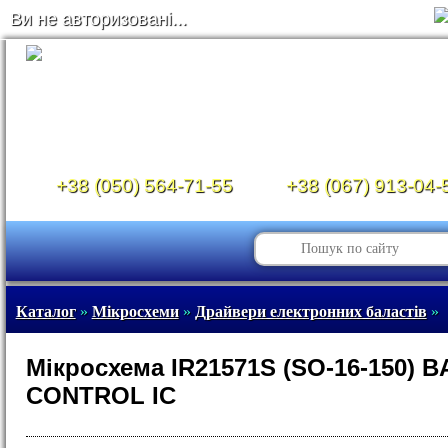
Ви не авторизовані...
+38 (050) 564-71-55
+38 (067) 913-04-
Каталог
»
Мікросхеми
»
Драйвери електронних баластів
»
Мікросхема IR21571S (SO-16-150) 
CONTROL IC