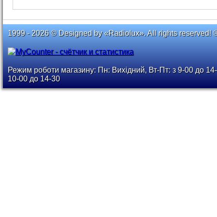
1999 - 2026 © Designed by «Radiolux». All rights reserved! 
Режим роботи магазину: Пн: Вихідний, Вт-Пт: з 9-00 до 14-
10-00 до 14-30