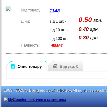
Код товару:
1148
0.50
грн.
Ціни:
від 1 шт. -
0.40
грн.
від 10 шт. -
0.30
грн.
від 100 шт. -
Наявність:
НЕМАЄ
Опис товару
Відгуки: 0
1999 - 2026 © Designed by «Radiolux». All rights reserved! 