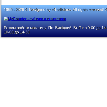
1999 - 2026 © Designed by «Radiolux». All rights reserved! 
Режим роботи магазину: Пн: Вихідний, Вт-Пт: з 9-00 до 14-
10-00 до 14-30