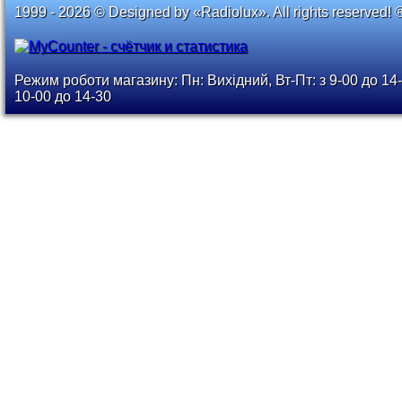
1999 - 2026 © Designed by «Radiolux». All rights reserved! 
Режим роботи магазину: Пн: Вихідний, Вт-Пт: з 9-00 до 14-
10-00 до 14-30