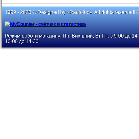
1999 - 2026 © Designed by «Radiolux». All rights reserved! 
Режим роботи магазину: Пн: Вихідний, Вт-Пт: з 9-00 до 14-
10-00 до 14-30