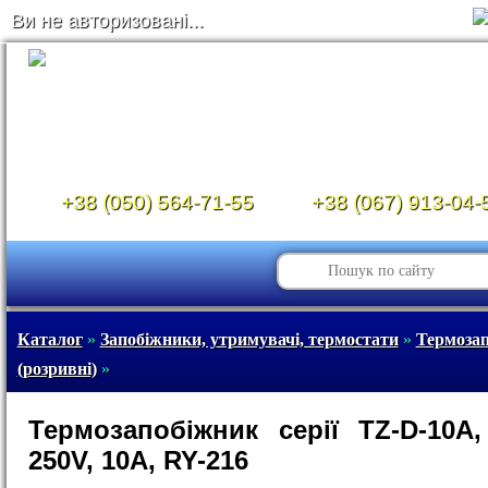
Ви не авторизовані...
+38 (050) 564-71-55
+38 (067) 913-04-
Каталог
»
Запобіжники, утримувачі, термостати
»
Термоза
(розривні)
»
Термозапобіжник серії TZ-D-10A,
250V, 10A, RY-216