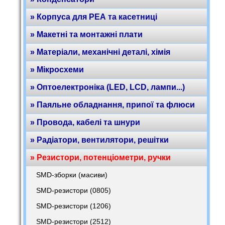
» Корпуса для РЕА та касетниці
» Макетні та монтажні плати
» Матеріали, механічні деталі, хімія
» Мікросхеми
» Оптоелектроніка (LED, LCD, лампи...)
» Паяльне обладнання, припої та флюси
» Провода, кабелі та шнури
» Радіатори, вентилятори, решітки
» Резистори, потенціометри, ручки
SMD-зборки (масиви)
SMD-резистори (0805)
SMD-резистори (1206)
SMD-резистори (2512)