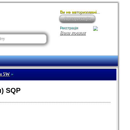
Ви не авторизовані...
Авторизація
Реєстрація
Ваш кошик
ри 5W
»
м) SQP