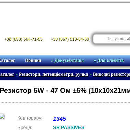
+38 (050) 564-71-55
+38 (067) 913-04-50
Каталог
Новини
» Документація
» Для клієнтів
аталог
»
Резистори, потенціометри, ручки
»
Виводні резисто
Резистор 5W - 47 Ом ±5% (10х10х21м
Код товару:
1345
Бренд:
SR PASSIVES