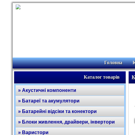
Головна
Каталог товарів
К
» Акустичні компоненти
» Батареї та акумулятори
» Батарейні відсіки та конектори
» Блоки живлення, драйвери, інвертори
» Варистори