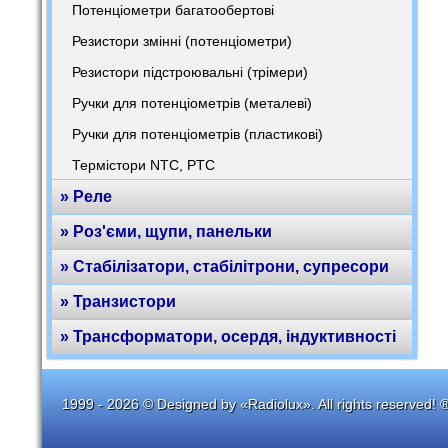
Потенціометри багатообертові
Резистори змінні (потенціометри)
Резистори підстроювальні (трімери)
Ручки для потенціометрів (металеві)
Ручки для потенціометрів (пластикові)
Термістори NTC, PTC
» Реле
» Роз'єми, щупи, панельки
» Стабілізатори, стабілітрони, супресори
» Транзистори
» Трансформатори, осердя, індуктивності
1999 - 2026 © Designed by «Radiolux». All rights reserved! 