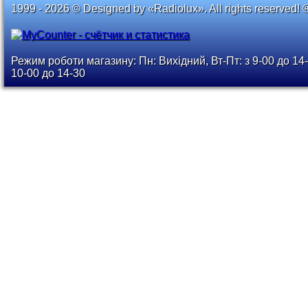
1999 - 2026 © Designed by «Radiolux». All rights reserved! 
Режим роботи магазину: Пн: Вихідний, Вт-Пт: з 9-00 до 14-
10-00 до 14-30