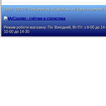
1999 - 2026 © Designed by «Radiolux». All rights reserved! 
Режим роботи магазину: Пн: Вихідний, Вт-Пт: з 9-00 до 14-
10-00 до 14-30