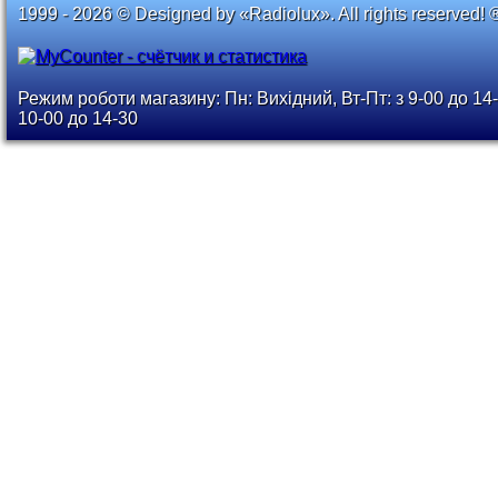
1999 - 2026 © Designed by «Radiolux». All rights reserved! 
Режим роботи магазину: Пн: Вихідний, Вт-Пт: з 9-00 до 14-
10-00 до 14-30