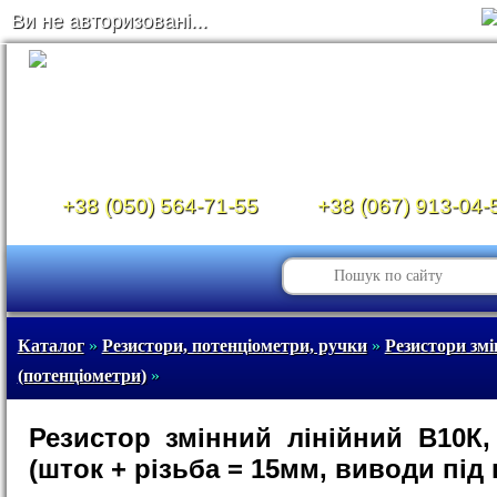
Ви не авторизовані...
+38 (050) 564-71-55
+38 (067) 913-04-
Каталог
»
Резистори, потенціометри, ручки
»
Резистори змі
(потенціометри)
»
Резистор змінний лінійний B10К
(шток + різьба = 15мм, виводи під 