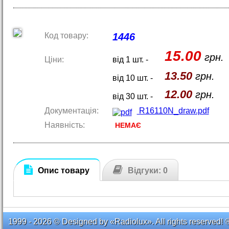
Код товару:
1446
15.00
грн.
Ціни:
від 1 шт. -
13.50
грн.
від 10 шт. -
12.00
грн.
від 30 шт. -
Документація:
R16110N_draw.pdf
Наявність:
НЕМАЄ
Опис товару
Відгуки: 0
1999 - 2026 © Designed by «Radiolux». All rights reserved! 