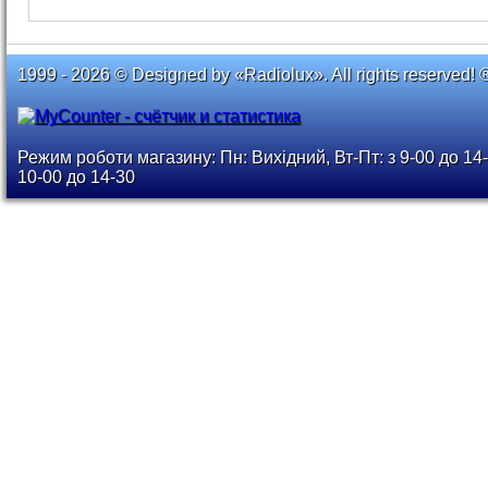
1999 - 2026 © Designed by «Radiolux». All rights reserved! 
Режим роботи магазину: Пн: Вихідний, Вт-Пт: з 9-00 до 14-
10-00 до 14-30