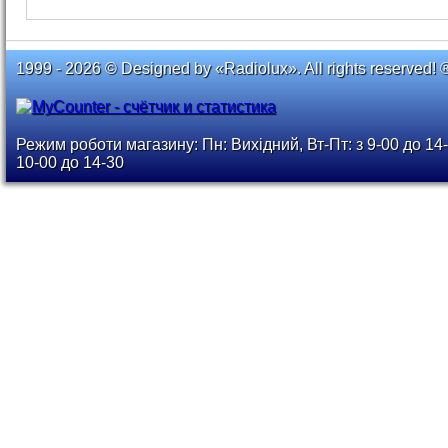
1999 - 2026 © Designed by «Radiolux». All rights reserved! 
Режим роботи магазину: Пн: Вихідний, Вт-Пт: з 9-00 до 14-
10-00 до 14-30