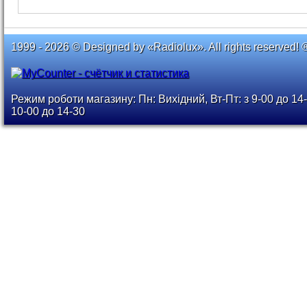
1999 - 2026 © Designed by «Radiolux». All rights reserved! 
Режим роботи магазину: Пн: Вихідний, Вт-Пт: з 9-00 до 14-
10-00 до 14-30