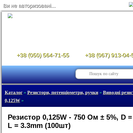
Ви не авторизовані...
+38 (050) 564-71-55
+38 (067) 913-04-
Каталог
»
Резистори, потенціометри, ручки
»
Виводні рези
0,125W
»
Резистор 0,125W - 750 Ом ± 5%, D =
L = 3.3mm (100шт)