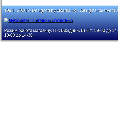
1999 - 2026 © Designed by «Radiolux». All rights reserved! 
Режим роботи магазину: Пн: Вихідний, Вт-Пт: з 9-00 до 14-
10-00 до 14-30