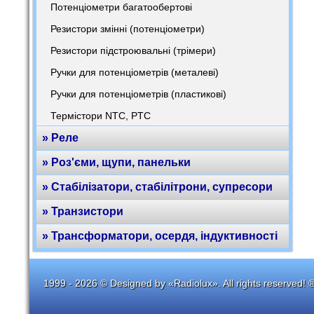
Потенціометри багатообертові
Резистори змінні (потенціометри)
Резистори підстроювальні (трімери)
Ручки для потенціометрів (металеві)
Ручки для потенціометрів (пластикові)
Термістори NTC, PTC
» Реле
» Роз'єми, щупи, панельки
» Стабілізатори, стабілітрони, супресори
» Транзистори
» Трансформатори, осердя, індуктивності
1999 - 2026 © Designed by «Radiolux». All rights reserved! 