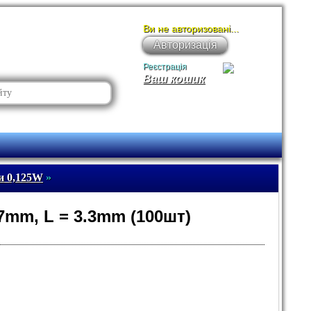
Ви не авторизовані...
Авторизація
Реєстрація
Ваш кошик
и 0,125W
»
.7mm, L = 3.3mm (100шт)