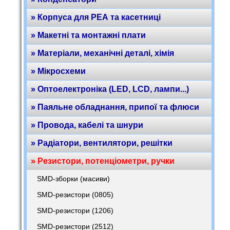
» Корпуса для РЕА та касетниці
» Макетні та монтажні плати
» Матеріали, механічні деталі, хімія
» Мікросхеми
» Оптоелектроніка (LED, LCD, лампи...)
» Паяльне обладнання, припої та флюси
» Провода, кабелі та шнури
» Радіатори, вентилятори, решітки
» Резистори, потенціометри, ручки
SMD-зборки (масиви)
SMD-резистори (0805)
SMD-резистори (1206)
SMD-резистори (2512)