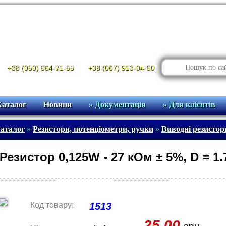
+38 (050) 564-71-55
+38 (067) 913-04-50
Каталог
Новини
» Документація
» Для клієнтів
аталог
»
Резистори, потенціометри, ручки
»
Виводні резистор
Резистор 0,125W - 27 кОм ± 5%, D = 1
Код товару:
1513
25.00