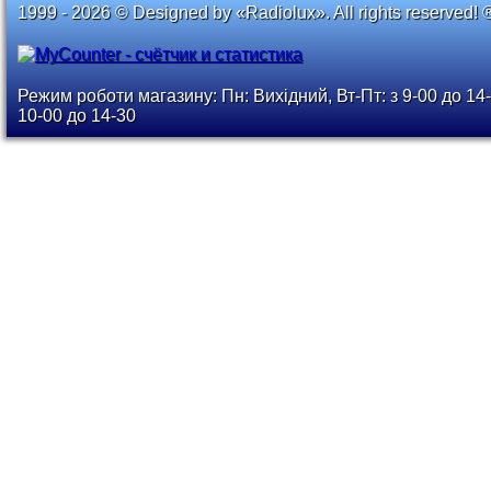
1999 - 2026 © Designed by «Radiolux». All rights reserved! 
Режим роботи магазину: Пн: Вихідний, Вт-Пт: з 9-00 до 14-
10-00 до 14-30