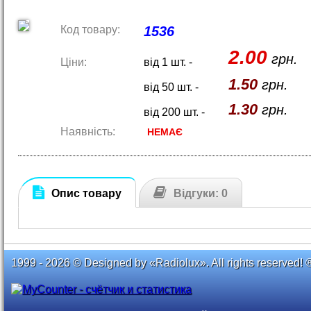
Код товару:
1536
2.00
грн.
Ціни:
від 1 шт. -
1.50
грн.
від 50 шт. -
1.30
грн.
від 200 шт. -
Наявність:
НЕМАЄ
Опис товару
Відгуки: 0
1999 - 2026 © Designed by «Radiolux». All rights reserved! 