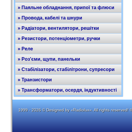
» Паяльне обладнання, припої та флюси
» Провода, кабелі та шнури
» Радіатори, вентилятори, решітки
» Резистори, потенціометри, ручки
» Реле
» Роз'єми, щупи, панельки
» Стабілізатори, стабілітрони, супресори
» Транзистори
» Трансформатори, осердя, індуктивності
1999 - 2026 © Designed by «Radiolux». All rights reserved! 