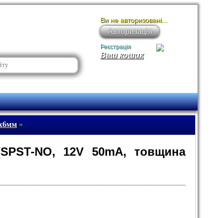
Ви не авторизовані...
Авторизація
Реєстрація
Ваш кошик
6х6мм
»
 (SPST-NO, 12V 50mA, товщина