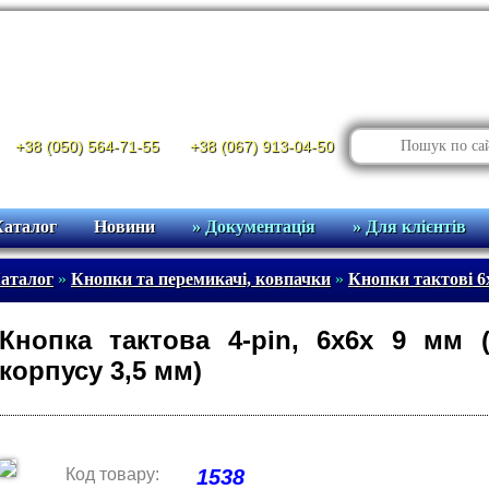
+38 (050) 564-71-55
+38 (067) 913-04-50
Каталог
Новини
» Документація
» Для клієнтів
аталог
»
Кнопки та перемикачі, ковпачки
»
Кнопки тактові 
Кнопка тактова 4-pin, 6x6x 9 мм
корпусу 3,5 мм)
Код товару:
1538