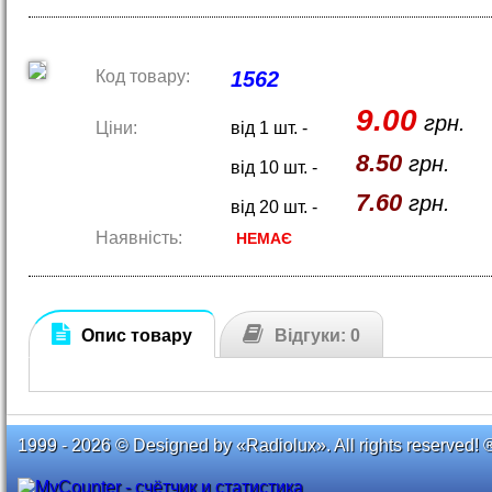
Код товару:
1562
9.00
грн.
Ціни:
від 1 шт. -
8.50
грн.
від 10 шт. -
7.60
грн.
від 20 шт. -
Наявність:
НЕМАЄ
Опис товару
Відгуки: 0
1999 - 2026 © Designed by «Radiolux». All rights reserved! 