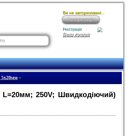
Ви не авторизовані...
Авторизація
Реєстрація
Ваш кошик
 5х20мм
»
м L=20мм; 250V; Швидкодіючий)