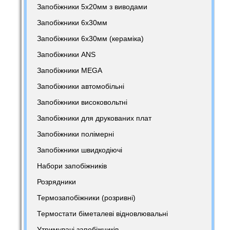
Запобіжники 5х20мм з виводами
Запобіжники 6х30мм
Запобіжники 6х30мм (кераміка)
Запобіжники ANS
Запобіжники MEGA
Запобіжники автомобільні
Запобіжники високовольтні
Запобіжники для друкованих плат
Запобіжники полімерні
Запобіжники швидкодіючі
Набори запобіжників
Розрядники
Термозапобіжники (розривні)
Термостати біметалеві відновлювальні
Утримувачі запобіжників