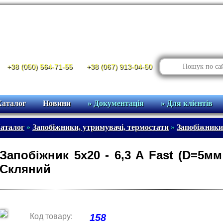
+38 (050) 564-71-55
+38 (067) 913-04-50
Каталог
Новини
» Документація
» Для клієнтів
аталог
»
Запобіжники, утримувачі, термостати
»
Запобіжники
Запобіжник 5x20 - 6,3 A Fast (D=5м
Скляний
Код товару:
158