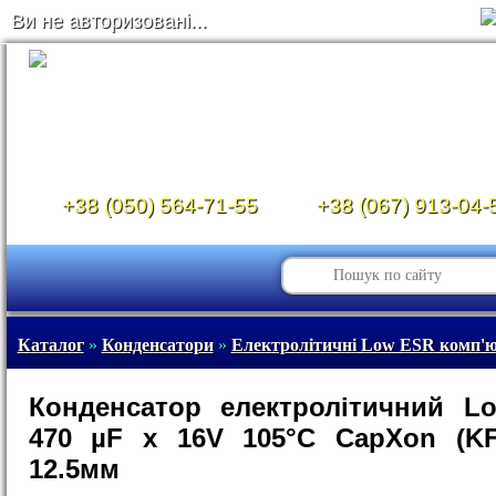
Ви не авторизовані...
+38 (050) 564-71-55
+38 (067) 913-04-
Каталог
»
Конденсатори
»
Електролітичні Low ESR комп'ю
Конденсатор електролітичний L
470 µF x 16V 105°C CapXon (KF
12.5мм