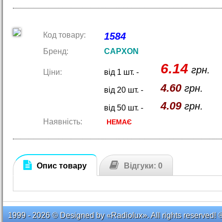
Код товару:
1584
Бренд:
CAPXON
6.14
грн.
Ціни:
від 1 шт. -
4.60
грн.
від 20 шт. -
4.09
грн.
від 50 шт. -
Наявність:
НЕМАЄ
Опис товару
Відгуки: 0
1999 - 2026 © Designed by «Radiolux». All rights reserved! 