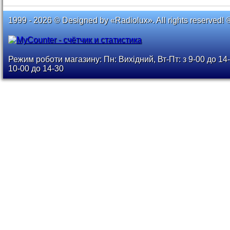
1999 - 2026 © Designed by «Radiolux». All rights reserved! 
Режим роботи магазину: Пн: Вихідний, Вт-Пт: з 9-00 до 14-
10-00 до 14-30