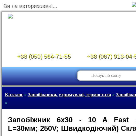
Ви не авторизовані...
+38 (050) 564-71-55
+38 (067) 913-04-
Каталог
»
Запобіжники, утримувачі, термостати
»
Запобіж
»
Запобіжник 6x30 - 10 A Fast 
L=30мм; 250V; Швидкодіючий) Скл